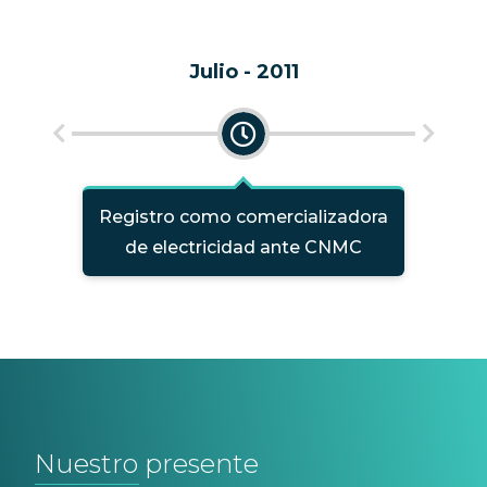
Julio - 2011
esión
Registro como comercializadora
Ca
de electricidad ante CNMC
Nuestro presente